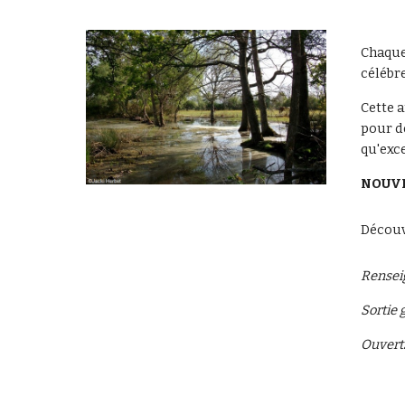
Chaque
célébre
Cette a
pour dé
qu'exce
NOUVEA
Découvr
Renseig
Sortie 
Ouverts