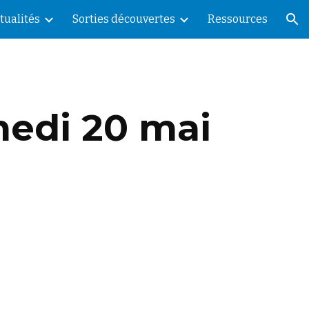
tualités
Sorties découvertes
Ressources
ion
medi 20 mai 