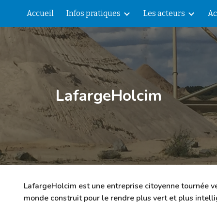
Accueil
Infos pratiques
Les acteurs
Ac
ip to main content
Skip to navigat
LafargeHolcim
LafargeHolcim est une entreprise citoyenne tournée vers
monde construit pour le rendre plus vert et plus intelli