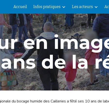
Accueil
Infos pratiques
Les acteurs
Ac
ip to main content
Skip to navigat
ur en image
 ans de la 
ale du bocage humide des Cailleries a fêté ses 10 ans de label