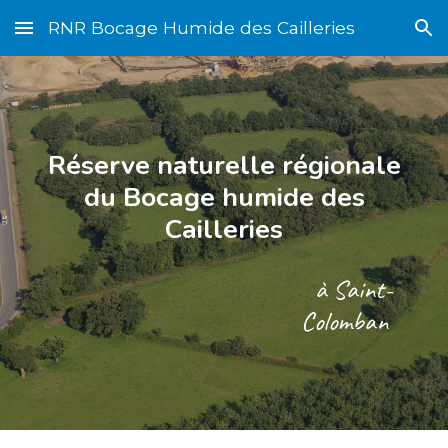
RNR Bocage Humide des Cailleries
Skip to main content
Skip to navigation
Réserve naturelle régionale
du Bocage humide des
Cailleries
à
Saint-
Colomban